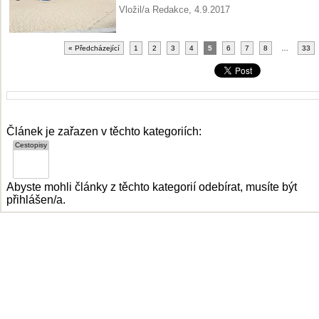
Vložil/a Redakce, 4.9.2017
« Předcházející
1
2
3
4
5
6
7
8
…
33
Článek je zařazen v těchto kategoriích:
Abyste mohli články z těchto kategorií odebírat, musíte být
přihlášen/a.