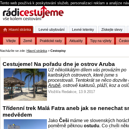
Tento web používá k poskytování služeb, personalizaci reklam a analýze ná
Hlavní stránka
Levné ubytování
Levné letenky
Získejte slevy
Vítejte
Země
Praktické rady
Aktuality
Tipy na výlety
Česko
Nacházíte se zde:
Hlavní stránka
>
Cestopisy
Cestujeme! Na pořadu dne je ostrov Aruba
Už několikátým dílem vás provázím po
karibských ostrovech, které jsme s
procestovali. Tentokrát se něco dozvíte 
Arubě
, ostrově kaktusů, pláží, koz a osl
Vložil/a Redakce, 13.9.2017
Třídenní trek Malá Fatra aneb jak se nenechat s
medvědem
Jako
Češi
máme ve slovenských horác
poměrně pěknou
ostudu
. Co chvíli ně