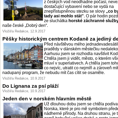
z českých vod neodhadne počasí, nev
dostačující vybavení nebo se vydá na
znepřístupněnou stezku se slovy
„co b
tady asi mohlo stát“
. O pár hodin pozd
ze sluchátka
horské záchranné služb
naše české „Dobrý den“.
Vložil/a Redakce, 12.9.2017
Pěšky historickým centrem Kodaně za jediný d
Před návštěvou mého jednadevadesáti
pradědy v dánském městečku nedaleko
Aarhusu jsem se rozhodla navštívit Kod
Chtěla jsem ji vidět, město, o kterém vš
mluví v superlativech. A chtěla jsem toh
co nejvíc, utratit co nejmíň a zároveň mít
nadupaný program, že nebudu mít čas cítit se osaměle.
Vložil/a Redakce, 10.9.2017
Do Lignana za psí pláží
Vložil/a Redakce, 10.9.2017
Jeden den v norském hlavním městě
Už dlouhou dobu jsem se chtěla podíva
Norska, které je pro mě symbolem pře
nádherné přírody. Na druhou stranu, je t