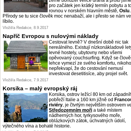
země bohužel velice drahá a proto jsme 
pro začátek jen krátký termín pobytu a t
rovnou v norském hlavním městě,
Oslu
.
Přírody se tu sice člověk moc nenabaží, ale i přesto se nám v
líbilo.
Vložil/a Redakce, 8.9.2017
Napříč Evropou s nulovými náklady
Cestovat levně? V dnešní době nic tak
nereálného. Existují nízkonákladové let
levné hostely, ubytovny nebo všemi
opěvovaný couchsurfing. Když se člově
lehce vymezí ze svého komfortu, nikoh
nepřekvapí, že do cestování nemusí
investovat desetitisíce, aby projel svět.
Vložil/a Redakce, 7.9.2017
Korsika – malý evropský ráj
Korsika, ostrov ležící 80 km od západní
pobřeží Italie a 160 km jižně od
Franco
riviéry
, je čtvrtým největším ostrovem v
Středozemním moři
a také místem
nádherných hor, tyrkysového moře,
oblázkových zátok, úchvatných údolí,
výtečného vína a bohaté historie.