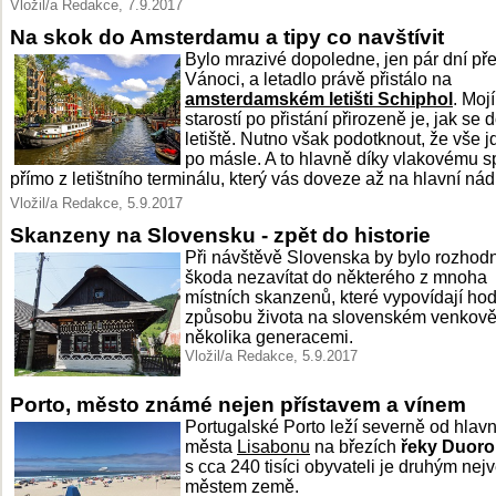
Vložil/a Redakce, 7.9.2017
Na skok do Amsterdamu a tipy co navštívit
Bylo mrazivé dopoledne, jen pár dní př
Vánoci, a letadlo právě přistálo na
amsterdamském letišti Schiphol
. Mojí
starostí po přistání přirozeně je, jak se d
letiště. Nutno však podotknout, že vše j
po másle. A to hlavně díky vlakovému s
přímo z letištního terminálu, který vás doveze až na hlavní nád
Vložil/a Redakce, 5.9.2017
Skanzeny na Slovensku - zpět do historie
Při návštěvě Slovenska by bylo rozhod
škoda nezavítat do některého z mnoha
místních skanzenů, které vypovídají ho
způsobu života na slovenském venkově
několika generacemi.
Vložil/a Redakce, 5.9.2017
Porto, město známé nejen přístavem a vínem
Portugalské Porto leží severně od hlav
města
Lisabonu
na březích
řeky Duoro
s cca 240 tisíci obyvateli je druhým nej
městem země.