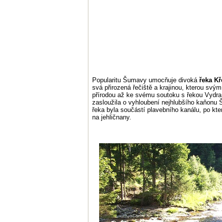
Popularitu Šumavy umocňuje divoká
řeka K
svá přirozená řečiště a krajinou, kterou sv
přírodou až ke svému soutoku s řekou Vydra.
zasloužila o vyhloubení nejhlubšího kaňon
řeka byla součástí plavebního kanálu, po kt
na jehličnany.