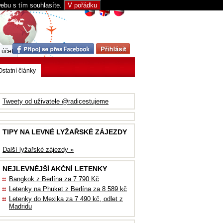
webu s tím souhlasíte.
V pořádku
 účet
Ostatní články
Tweety od uživatele @radicestujeme
TIPY NA LEVNÉ LYŽAŘSKÉ ZÁJEZDY
Další lyžařské zájezdy »
NEJLEVNĚJŠÍ AKČNÍ LETENKY
Bangkok z Berlína za 7 790 Kč
Letenky na Phuket z Berlína za 8 589 kč
Letenky do Mexika za 7 490 kč, odlet z
Madridu