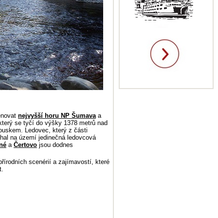
enovat
nejvyšší horu NP Šumava
a
 který se tyčí do výšky 1378 metrů nad
ouskem. Ledovec, který z části
chal na území jedinečná ledovcová
né
a
Čertovo
jsou dodnes
írodních scenérií a zajímavostí, které
t.