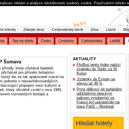
nalizaci reklam a analýze návštěvnosti soubory cookie. Používáním tohoto 
né letenky
Získejte slevy
Cestovatelský deník
Zima
Lázně
Můj
lity
Tipy na výlety
Česko
Cestopisy
Cykloturistika
Letiště
AKTUALITY
 NP Šumava
FlixBus tento týden nabízí
přírody, který zůstával badateli
jízdenku do Teplic za 50
přicházeli pro přírodní bohatství
Korun
a hustý les se tak opakovaně vracel na
Jízdenky do Evropy se
mí jednoho z nejnavštěvovanějších
slevou až 49 %
ascinující propojení mezi kulturní a
První dálkový let poháněný
ark, který oficiálně vznikl v roce 1991,
udržitelným leteckým
omovem rozmanitých biotopů a
palivem vyrobeným ve
Francii byl uskutečněn na
trase Paříž – Montreal
Hledat hotely