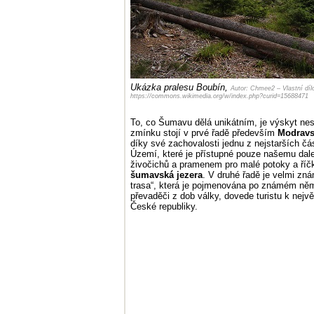
Ukázka pralesu Boubín,
Autor: Chmee2 – Vlastní díl
https://commons.wikimedia.org/w/index.php?curid=15688471
To, co Šumavu dělá unikátním, je výskyt ne
zmínku stojí v prvé řadě především
Modravs
díky své zachovalosti jednu z nejstarších čá
Území, které je přístupné pouze našemu da
živočichů a pramenem pro malé potoky a říčk
šumavská jezera
. V druhé řadě je velmi zná
trasa“, která je pojmenována po známém ně
převaděči z dob války, dovede turistu k nej
České republiky.