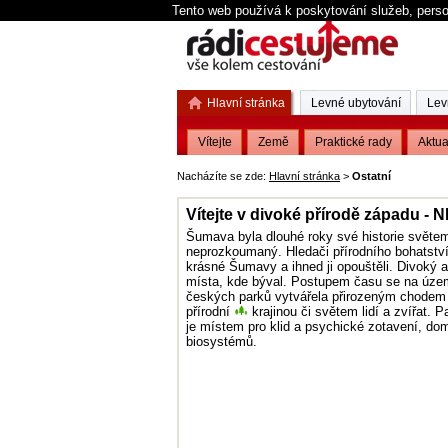
Tento web používá k poskytování služeb, perso
Hlavní stránka
Levné ubytování
Lev
Vítejte
Země
Praktické rady
Aktua
Nacházíte se zde:
Hlavní stránka
>
Ostatní
Vítejte v divoké přírodě západu -
Šumava byla dlouhé roky své historie světem 
neprozkoumaný. Hledači přírodního bohatství 
krásné Šumavy a ihned ji opouštěli. Divoký 
místa, kde býval. Postupem času se na úze
českých parků vytvářela přirozeným chodem f
přírodní
krajinou či světem lidí a zvířat. P
je místem pro klid a psychické zotavení, d
biosystémů.