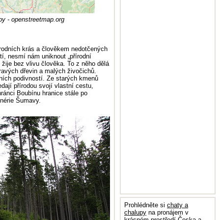
y - openstreetmap.org
írodních krás a člověkem nedotčených
í, nesmí nám uniknout „přírodní
ý žije bez vlivu člověka. To z něho dělá
ravých dřevin a malých živočichů.
dních podivností. Ze starých kmenů
ají přírodou svojí vlastní cestu,
nci Boubínu hranice stále po
cenérie Šumavy.
Prohlédněte si
chaty a
chalupy
na pronájem v
krásném prostředí Česka a