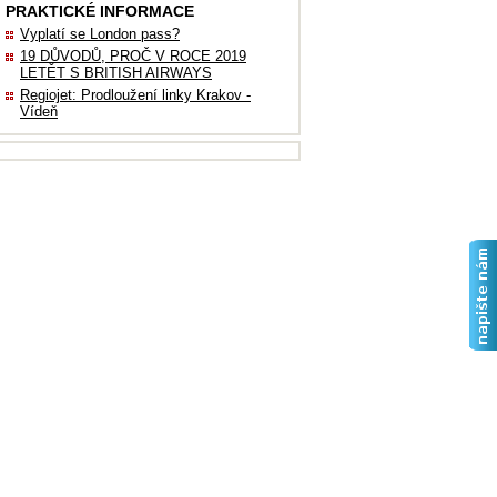
PRAKTICKÉ INFORMACE
Vyplatí se London pass?
19 DŮVODŮ, PROČ V ROCE 2019
LETĚT S BRITISH AIRWAYS
Regiojet: Prodloužení linky Krakov -
Vídeň