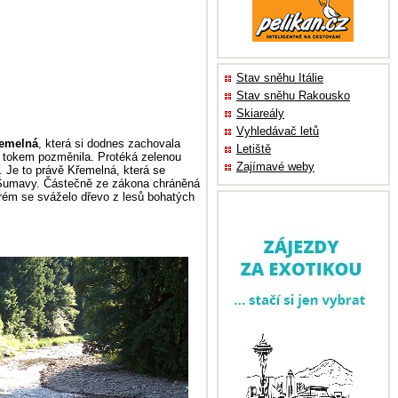
Stav sněhu Itálie
Stav sněhu Rakousko
Skiareály
Vyhledávač letů
řemelná
, která si dodnes zachovala
Letiště
ým tokem pozměnila. Protéká zelenou
Zajímavé weby
 Je to právě Křemelná, která se
u Šumavy. Částečně ze zákona chráněná
erém se sváželo dřevo z lesů bohatých