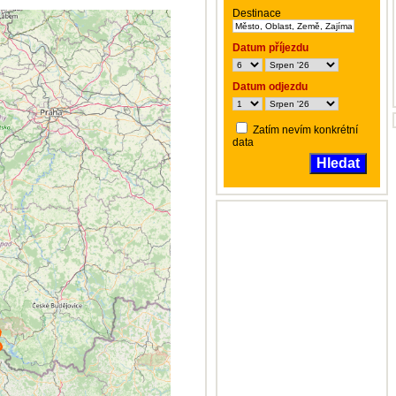
Destinace
Datum příjezdu
Datum odjezdu
Zatím nevím konkrétní
data
Hledat