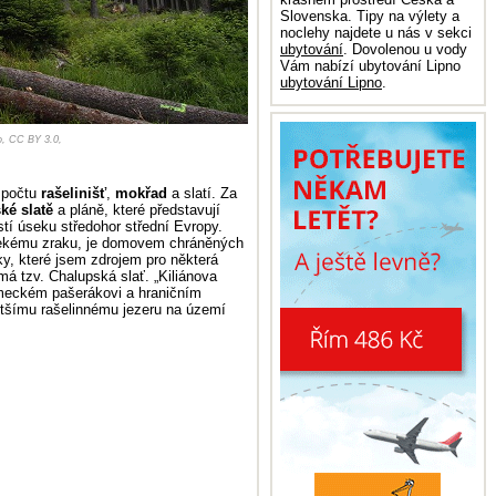
Slovenska. Tipy na výlety a
noclehy najdete u nás v sekci
ubytování
. Dovolenou u vody
Vám nabízí ubytování Lipno
ubytování Lipno
.
o, CC BY 3.0,
spočtu
rašelinišť
,
mokřad
a slatí. Za
ké slatě
a pláně, které představují
stí úseku středohor střední Evropy.
lekému zraku, je domovem chráněných
y, které jsem zdrojem pro některá
má tzv. Chalupská slať. „Kiliánova
meckém pašerákovi a hraničním
většímu rašelinnému jezeru na území