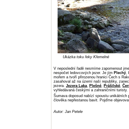
Ukázka toku řeky Křemelné
V neposlední řadě nesmíme zapomenout jm
nespočet ledovcových jezer. Je jím
Plechý
,
mořem a tvoří přirozenou hranici Čech s Rak
zasahoval až na území naší republiky, zane
jezera.
Jezera Laka
,
Plešné
,
Prášilské
,
Čer
vyhledávaná českými a zahraničními turisty.
Šumava doposud nabízí spoustu unikátních př
člověka nepřestanou bavit. Pojďme objevova
Autor: Jan Petele