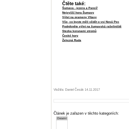
Čtěte také:
Šumava - jezera a Pancíř
Nejvyšší hora Šumavy
Výlet na prameny Vltavy
Vše, co byste měli vědět o vsi Nová Pec
Podnikněte výlet na šumavská rašeliniště
Stezka korunami stromů
České hory
Železná Ruda
Vložil/a: Daniel Česák 14.11.2017
Článek je zařazen v těchto kategoriích: