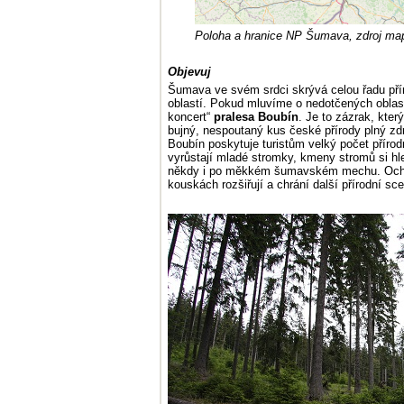
Poloha a hranice NP Šumava, zdroj map
Objevuj
Šumava ve svém srdci skrývá celou řadu př
oblastí. Pokud mluvíme o nedotčených oblast
koncert“
pralesa Boubín
. Je to zázrak, kter
bujný, nespoutaný kus české přírody plný zd
Boubín poskytuje turistům velký počet příro
vyrůstají mladé stromky, kmeny stromů si hled
někdy i po měkkém šumavském mechu. Ochrá
kouskách rozšiřují a chrání další přírodní s